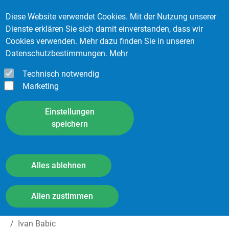
Direkt zum Inhalt
Diese Website verwendet Cookies. Mit der Nutzung unserer
Kontakt
Dienste erklären Sie sich damit einverstanden, dass wir
Cookies verwenden. Mehr dazu finden Sie in unseren
Datenschutzbestimmungen.
Mehr
Technisch notwendig
Marketing
Einstellungen
speichern
Ivan Babic
Alles ablehnen
Withdraw consent
Allen zustimmen
Startseite
Zukunft
Karrierechancen im Reifenservice
Ivan Babic